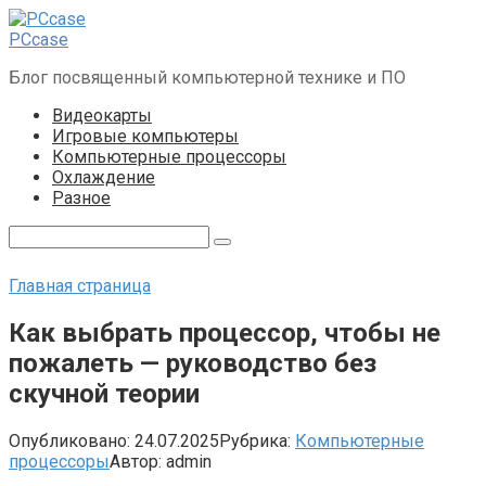
Перейти
к
PCcase
контенту
Блог посвященный компьютерной технике и ПО
Видеокарты
Игровые компьютеры
Компьютерные процессоры
Охлаждение
Разное
Поиск:
Главная страница
Как выбрать процессор, чтобы не
пожалеть — руководство без
скучной теории
Опубликовано:
24.07.2025
Рубрика:
Компьютерные
процессоры
Автор:
admin