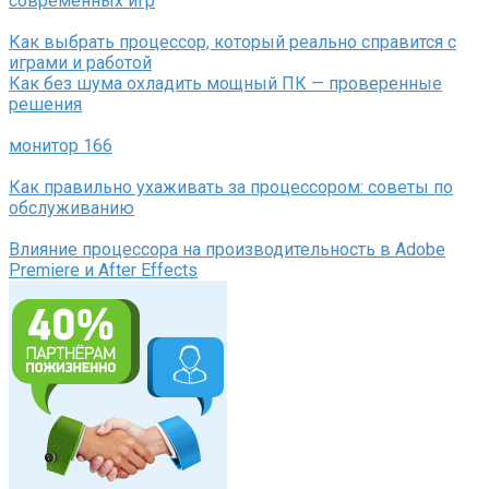
современных игр
Как выбрать процессор, который реально справится с
играми и работой
Как без шума охладить мощный ПК — проверенные
решения
монитор 166
Как правильно ухаживать за процессором: советы по
обслуживанию
Влияние процессора на производительность в Adobe
Premiere и After Effects