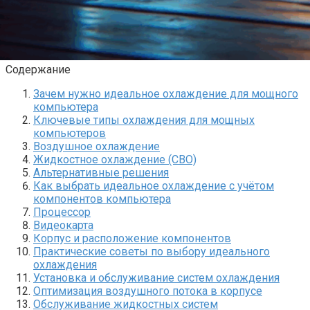
Содержание
Зачем нужно идеальное охлаждение для мощного
компьютера
Ключевые типы охлаждения для мощных
компьютеров
Воздушное охлаждение
Жидкостное охлаждение (СВО)
Альтернативные решения
Как выбрать идеальное охлаждение с учётом
компонентов компьютера
Процессор
Видеокарта
Корпус и расположение компонентов
Практические советы по выбору идеального
охлаждения
Установка и обслуживание систем охлаждения
Оптимизация воздушного потока в корпусе
Обслуживание жидкостных систем