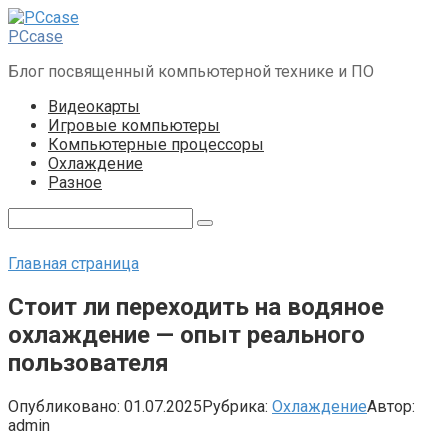
Перейти
к
PCcase
контенту
Блог посвященный компьютерной технике и ПО
Видеокарты
Игровые компьютеры
Компьютерные процессоры
Охлаждение
Разное
Поиск:
Главная страница
Стоит ли переходить на водяное
охлаждение — опыт реального
пользователя
Опубликовано:
01.07.2025
Рубрика:
Охлаждение
Автор:
admin