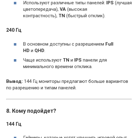
Используют различные типы панелей:
IPS
(лучшая
цветопередача),
VA
(высокая
контрастность),
TN
(быстрый отклик).
240 Гц
В основном доступны с разрешением
Full
HD
и
QHD
.
Чаще используют
TN
и
IPS
панели для
минимального времени отклика.
Вывод:
144 Гц мониторы предлагают больше вариантов
по разрешению и типам панелей.
8. Кому подойдет?
144 Гц
Геймеры, которые хотят улучшить игровой опыт